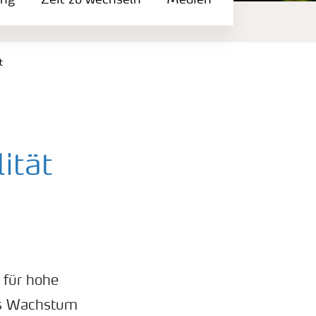
ung
Zeit zu wechseln
Medien
t
ität
d für hohe
as Wachstum