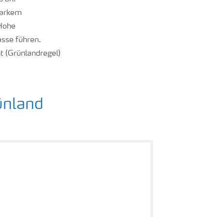
tarkem
 Hohe
sse führen.
 (Grünlandregel)
ünland