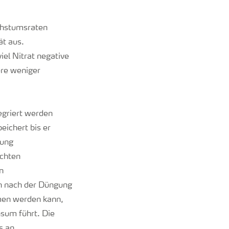
achstumsraten
ät aus.
iel Nitrat negative
ere weniger
egriert werden
eichert bis er
gung
echten
n
nn nach der Düngung
mmen werden kann,
nsum führt. Die
s an.