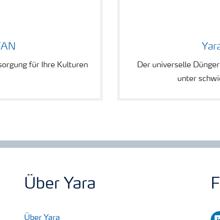
YaraMila STARTER
FAN
Yar
orgung für Ihre Kulturen
Der universelle Dünge
unter schw
Über Yara
F
li
Über Yara