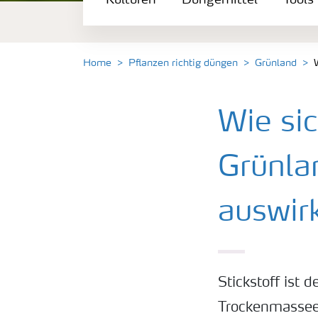
Kulturen
Düngemittel
Tools
Düngemittel
Tools & Services
Home
Pflanzen richtig düngen
Grünland
Zukunft anpacken
Wie sic
Düngeranwendung
Grünlan
Zeit zu wechseln
auswir
Medien
Stickstoff ist 
Trockenmassee