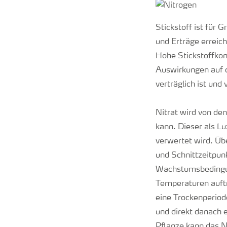
Stickstoff ist für
und Erträge erreicht
Hohe Stickstoffkon
Auswirkungen auf d
verträglich ist und
Nitrat wird von de
kann. Dieser als L
verwertet wird. Üb
und Schnittzeitpun
Wachstumsbedingun
Temperaturen auftr
eine Trockenperiod
und direkt danach 
Pflanze kann das Ni