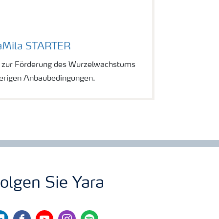
aMila STARTER
r zur Förderung des Wurzelwachstums
ierigen Anbaubedingungen.
olgen Sie Yara
nkedin
facebook
youtube
instagram
spotify