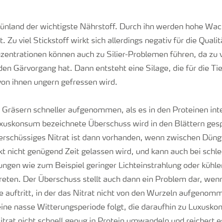
 Grünland der wichtigste Nährstoff. Durch ihn werden hohe W
. Zu viel Stickstoff wirkt sich allerdings negativ für die Qualit
zentrationen können auch zu Silier-Problemen führen, da zu v
en Gärvorgang hat. Dann entsteht eine Silage, die für die Ti
 von ihnen ungern gefressen wird.
n Gräsern schneller aufgenommen, als es in den Proteinen int
uxuskonsum bezeichnete Überschuss wird in den Blättern gesp
erschüssiges Nitrat ist dann vorhanden, wenn zwischen Dün
kt nicht genügend Zeit gelassen wird, und kann auch bei schl
gen wie zum Beispiel geringer Lichteinstrahlung oder kühle
eten. Der Überschuss stellt auch dann ein Problem dar, we
e auftritt, in der das Nitrat nicht von den Wurzeln aufgeno
eine nasse Witterungsperiode folgt, die daraufhin zu Luxusko
trat nicht schnell genug in Protein umwandeln und reichert e