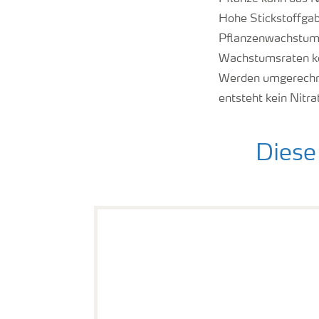
Hohe Stickstoffgab
Pflanzenwachstum u
Wachstumsraten kö
Werden umgerechne
entsteht kein Nitr
Diese