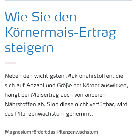
Kulturen
Wie Sie den
Körnermais-Ertrag
Düngemittel
steigern
Tools & Services
Zukunft anpacken
Neben den wichtigsten Makronährstoffen, die
sich auf Anzahl und Größe der Körner auswirken,
Düngeranwendung
hängt der Maisertrag auch von anderen
Nährstoffen ab. Sind diese nicht verfügbar, wird
Zeit zu wechseln
das Pflanzenwachstum gehemmt.
Medien
Magnesium fördert das Pflanzenwachstum