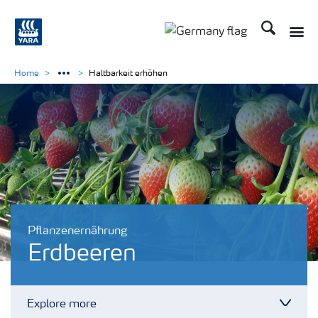
Suchen
Toggle
Toggle country langu
Home
Haltbarkeit erhöhen
Pflanzenernährung
Erdbeeren
Explore more
Toggl