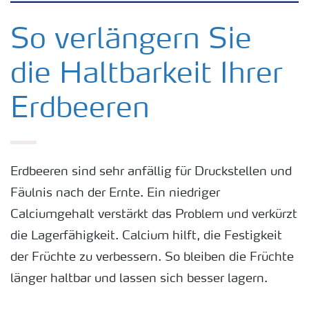
Kulturen
So verlängern Sie
die Haltbarkeit Ihrer
Düngemittel
Erdbeeren
Tools & Services
Zukunft anpacken
Erdbeeren sind sehr anfällig für Druckstellen und
Fäulnis nach der Ernte. Ein niedriger
Düngeranwendung
Calciumgehalt verstärkt das Problem und verkürzt
die Lagerfähigkeit. Calcium hilft, die Festigkeit
Zeit zu wechseln
der Früchte zu verbessern. So bleiben die Früchte
länger haltbar und lassen sich besser lagern.
Medien