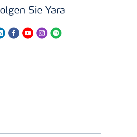
olgen Sie Yara
nkedin
facebook
youtube
instagram
spotify