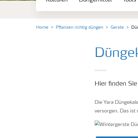
Kulturen
Düngemittel
Tools
Düngemittel
Tools & Services
Home
Pflanzen richtig düngen
Gerste
Dün
Zukunft anpacken
Düngek
Düngeranwendung
Hier finden Si
Zeit zu wechseln
Die Yara Düngekale
Medien
versorgen. Das ist