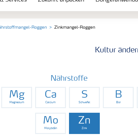
 & Services
Zukunft anpacken
Düngeranwend
ährstoffmangel-Roggen
Zinkmangel-Roggen
Kultur änder
Nährstoffe
Mg
Ca
S
B
Magnesium
Calcium
Schwefel
Bor
Mo
Zn
Molybdän
Zink