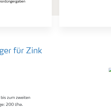
hordüngergaben
er für Zink
m bis zum zweiten
: 200 l/ha.