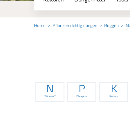
Kulturen
Düngemittel
Tools
Düngemittel
Tools & Services
Home
Pflanzen richtig düngen
Roggen
N
Zukunft anpacken
Düngeranwendung
Zeit zu wechseln
N
P
K
Stickstoff
Phosphor
Kalium
Medien