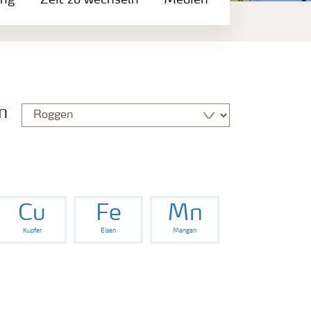
ung
Zeit zu wechseln
Medien
n
Cu
Fe
Mn
Kupfer
Eisen
Mangan