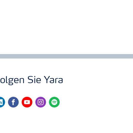
olgen Sie Yara
nkedin
facebook
youtube
instagram
spotify