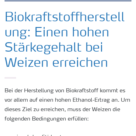
Kulturen
Biokraftstoffherstell
ung: Einen hohen
Düngemittel
Stärkegehalt bei
Tools & Services
Weizen erreichen
Zukunft anpacken
Düngeranwendung
Bei der Herstellung von Biokraftstoff kommt es
vor allem auf einen hohen Ethanol-Ertrag an. Um
dieses Ziel zu erreichen, muss der Weizen die
Zeit zu wechseln
folgenden Bedingungen erfüllen:
Medien