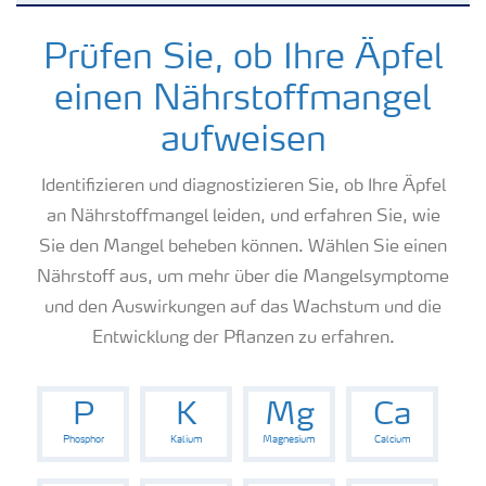
Kulturen
Prüfen Sie, ob Ihre Äpfel
einen Nährstoffmangel
Düngemittel
aufweisen
Tools & Services
Identifizieren und diagnostizieren Sie, ob Ihre Äpfel
an Nährstoffmangel leiden, und erfahren Sie, wie
Sie den Mangel beheben können. Wählen Sie einen
Zukunft anpacken
Nährstoff aus, um mehr über die Mangelsymptome
und den Auswirkungen auf das Wachstum und die
Düngeranwendung
Entwicklung der Pflanzen zu erfahren.
Zeit zu wechseln
P
K
Mg
Ca
Phosphor
Kalium
Magnesium
Calcium
Medien