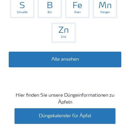
S
B
Fe
Mn
Schwefel
Bor
Eisen
Mangan
Zn
Zink
Alle ansehen
Hier finden Sie unsere Düngeinformationen zu
Äpfel
Äpfeln
Düngekalender für Äpfel