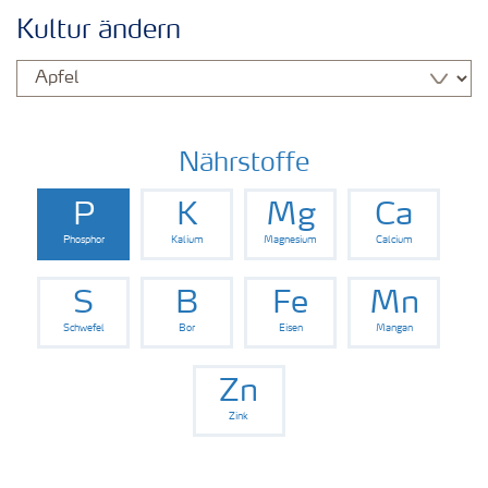
Kulturen
Kultur ändern
Düngemittel
Tools & Services
Nährstoffe
P
K
Mg
Ca
Zukunft anpacken
Phosphor
Kalium
Magnesium
Calcium
Düngeranwendung
S
B
Fe
Mn
Schwefel
Bor
Eisen
Mangan
Zeit zu wechseln
Zn
Zink
Medien