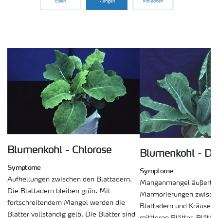
Eisen
Mangan
Molybdän
Medien
Blumenkohl - Chlorose
Blumenkohl - De
Symptome
Symptome
Aufhellungen zwischen den Blattadern.
Manganmangel äußert si
Die Blattadern bleiben grün. Mit
Marmorierungen zwisch
fortschreitendem Mangel werden die
Blattadern und Kräuseln
Blätter vollständig gelb. Die Blätter sind
mittleren Blätter. Blätte