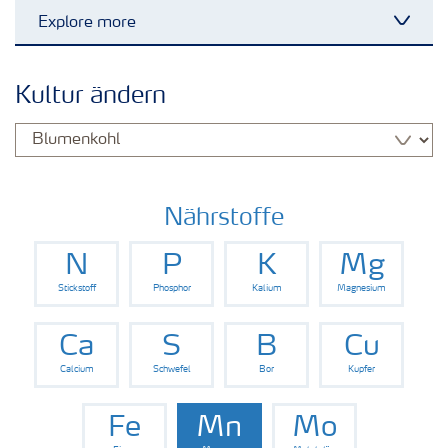
Explore more
Toggl
Kulturen
Kultur ändern
Düngemittel
Tools & Services
Nährstoffe
N
P
K
Mg
Zukunft anpacken
Stickstoff
Phosphor
Kalium
Magnesium
Düngeranwendung
Ca
S
B
Cu
Calcium
Schwefel
Bor
Kupfer
Zeit zu wechseln
Fe
Mn
Mo