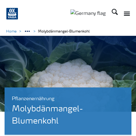
Suchen
Home
Molybdänmangel-Blumenkohl
Pflanzenernährung
Molybdänmangel-
Blumenkohl