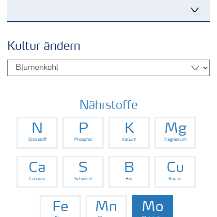
Kulturen
Kultur ändern
Düngemittel
Tools & Services
Nährstoffe
N
P
K
Mg
Zukunft anpacken
Stickstoff
Phosphor
Kalium
Magnesium
Düngeranwendung
Ca
S
B
Cu
Calcium
Schwefel
Bor
Kupfer
Zeit zu wechseln
Fe
Mn
Mo