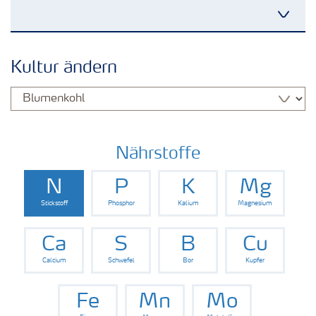
Kulturen
Kultur ändern
Düngemittel
Tools & Services
Nährstoffe
N
P
K
Mg
Zukunft anpacken
Stickstoff
Phosphor
Kalium
Magnesium
Düngeranwendung
Ca
S
B
Cu
Calcium
Schwefel
Bor
Kupfer
Zeit zu wechseln
Fe
Mn
Mo