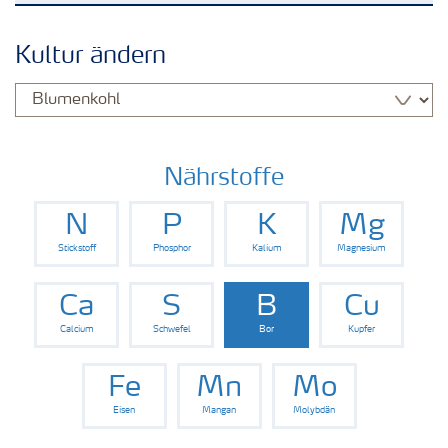
Kulturen
Kultur ändern
Düngemittel
Tools & Services
Nährstoffe
N
P
K
Mg
Zukunft anpacken
Stickstoff
Phosphor
Kalium
Magnesium
Düngeranwendung
Ca
S
B
Cu
Calcium
Schwefel
Bor
Kupfer
Zeit zu wechseln
Fe
Mn
Mo
Eisen
Mangan
Molybdän
Medien