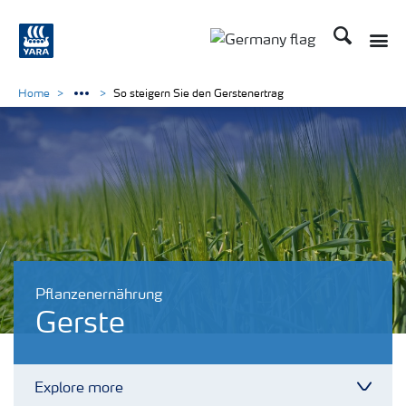
Suchen
Toggle
Toggle country langu
Home
So steigern Sie den Gerstenertrag
Pflanzenernährung
Gerste
Explore more
Toggl