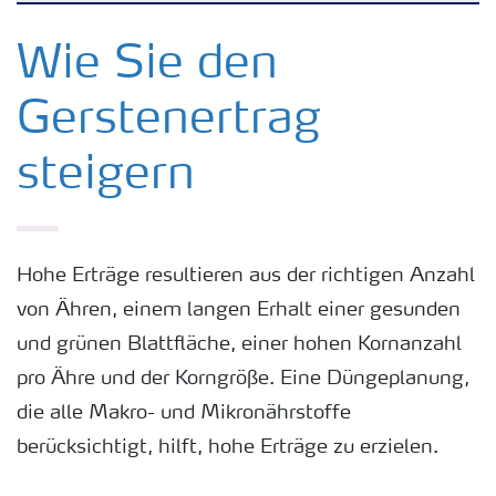
Kulturen
Wie Sie den
Gerstenertrag
Düngemittel
steigern
Tools & Services
Zukunft anpacken
Hohe Erträge resultieren aus der richtigen Anzahl
von Ähren, einem langen Erhalt einer gesunden
Düngeranwendung
und grünen Blattfläche, einer hohen Kornanzahl
pro Ähre und der Korngröße. Eine Düngeplanung,
Zeit zu wechseln
die alle Makro- und Mikronährstoffe
berücksichtigt, hilft, hohe Erträge zu erzielen.
Medien