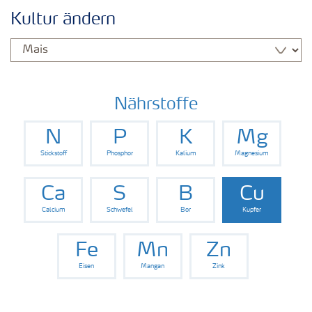
Kulturen
Kultur ändern
Düngemittel
Tools & Services
Nährstoffe
N
P
K
Mg
Zukunft anpacken
Stickstoff
Phosphor
Kalium
Magnesium
Düngeranwendung
Ca
S
B
Cu
Calcium
Schwefel
Bor
Kupfer
Zeit zu wechseln
Fe
Mn
Zn
Eisen
Mangan
Zink
Medien