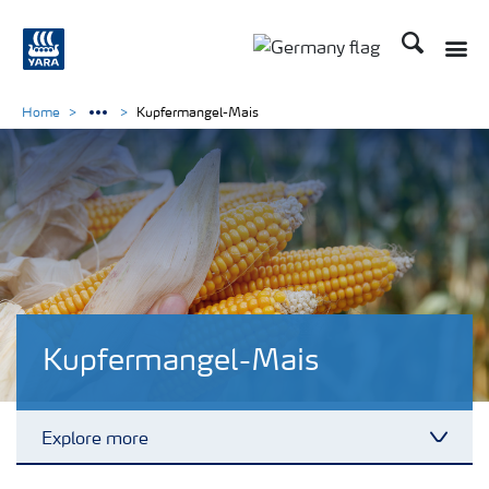
Suchen
Toggle
Toggle country langu
Home
Kupfermangel-Mais
Kupfermangel-Mais
Explore more
Toggl