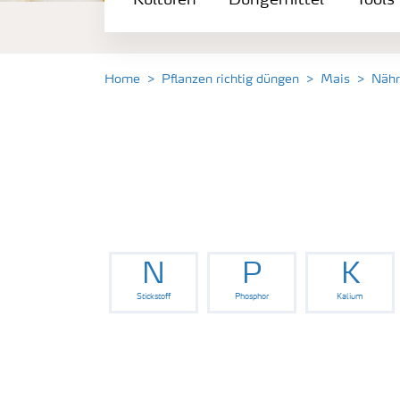
Kulturen
Düngemittel
Tools
Düngemittel
Tools & Services
Home
Pflanzen richtig düngen
Mais
Nähr
Zukunft anpacken
Düngeranwendung
Zeit zu wechseln
N
P
K
Stickstoff
Phosphor
Kalium
Medien