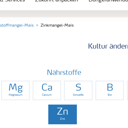
 & Services
Zukunft anpacken
Düngeranwend
stoffmangel-Mais
Zinkmangel-Mais
Kultur änder
Nährstoffe
Mg
Ca
S
B
Magnesium
Calcium
Schwefel
Bor
Zn
Zink