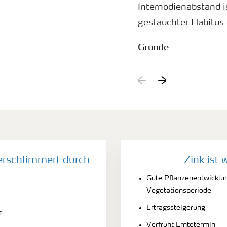
Internodienabstand is
gestauchter Habitus 
Gründe
Zinkmangel. Im Allge
Mangel schmaler und
erschlimmert durch
Zink ist 
Gute Pflanzenentwicklu
Vegetationsperiode
Ertragssteigerung
r
Verfrüht Erntetermin