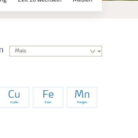
ung
Zeit zu wechseln
Medien
n
Cu
Fe
Mn
Kupfer
Eisen
Mangan