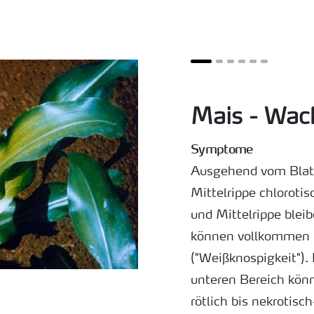
Mais - Wa
Symptome
Ausgehend vom Blattg
Mittelrippe chlorotis
und Mittelrippe bleib
können vollkommen h
("Weißknospigkeit").
unteren Bereich kön
rötlich bis nekrotisc