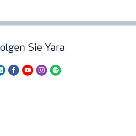
olgen Sie Yara
nkedin
facebook
youtube
instagram
spotify