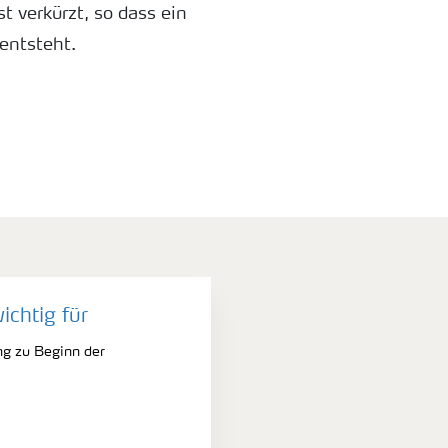
t verkürzt, so dass ein
entsteht.
meinen sind die Blätter bei Zn-
 der Bestand ist nicht wüchsig.
wichtig für
ng zu Beginn der