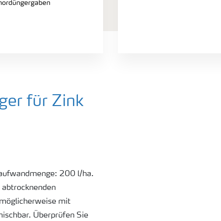
hordüngergaben
er für Zink
raufwandmenge: 200 l/ha.
 abtrocknenden
 möglicherweise mit
mischbar. Überprüfen Sie