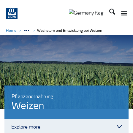
Suchen
Toggle
Toggle country langu
Home
Wachstum und Entwicklung bei Weizen
Pflanzenernährung
Weizen
Explore more
Toggl