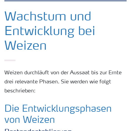
Kulturen
Wachstum und
Entwicklung bei
Düngemittel
Weizen
Tools & Services
Zukunft anpacken
Weizen durchläuft von der Aussaat bis zur Ernte
drei relevante Phasen. Sie werden wie folgt
Düngeranwendung
beschrieben:
Zeit zu wechseln
Die Entwicklungsphasen
von Weizen
Medien