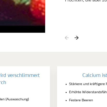
Früchten, die aber zu
rd verschlimmert
Calcium ist
rch
Stärkere und kräftigere 
Erhöhte Widerstandsfähi
öden (Auswaschung)
Festere Beeren