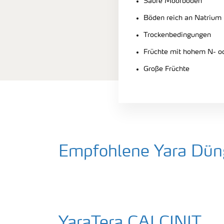
Saure Moorböden
Böden reich an Natrium
Trockenbedingungen
Früchte mit hohem N- o
Große Früchte
Empfohlene Yara Düng
YaraTera CALCINIT