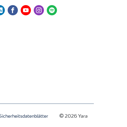
nkedin
facebook
youtube
instagram
spotify
Sicherheitsdatenblätter
2026 Yara