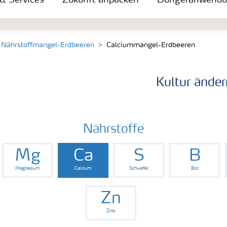
 & Services
Zukunft anpacken
Düngeranwend
Nährstoffmangel-Erdbeeren
Calciummangel-Erdbeeren
Kultur änder
Nährstoffe
Mg
Ca
S
B
Magnesium
Calcium
Schwefel
Bor
Zn
Zink