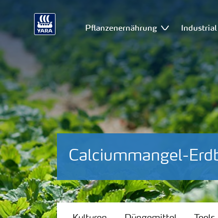
Pflanzenernährung
Industria
Calciummangel-Erd
Kulturen