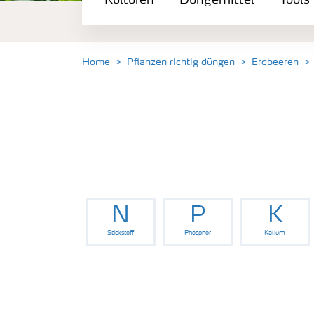
Kulturen
Düngemittel
Tools
Düngemittel
Tools & Services
Home
Pflanzen richtig düngen
Erdbeeren
Zukunft anpacken
Düngeranwendung
Zeit zu wechseln
N
P
K
Stickstoff
Phosphor
Kalium
Medien