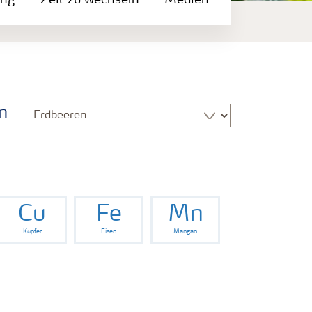
ung
Zeit zu wechseln
Medien
n
Cu
Fe
Mn
Kupfer
Eisen
Mangan