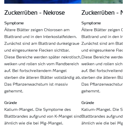
Zuckerrüben - Nekrose
Zuckerrüben - N
Symptome
Symptome
Ältere Blätter zeigen Chlorosen am
Ältere Blätter zeigen C
Blattrand und in den Interkostalfeldern.
Blattrand und in den Inte
Zunächst sind am Blattrand dunkelgraue
Zunächst sind am Blattr
und eingesunkene Flecken sichtbar.
und eingesunkene Flecke
Diese Bereiche werden später nekrotisch,
Diese Bereiche werden s
welken und rollen sich vom Randbereich
welken und rollen sich 
auf. Bei fortschreitendem Mangel
auf. Bei fortschreitend
sterben die älteren Blätter vollständig ab.
sterben die älteren Blätt
Das Pflanzenwachstum ist massiv
Das Pflanzenwachstum i
gehemmt.
gehemmt.
Gründe
Gründe
Kalium-Mangel. Die Symptome des
Kalium-Mangel. Die Sy
Blattbrandes aufgrund von K-Mangel sind
Blattbrandes aufgrund v
ähnlich wie die bei Mg-Mangel.
ähnlich wie die bei Mg-