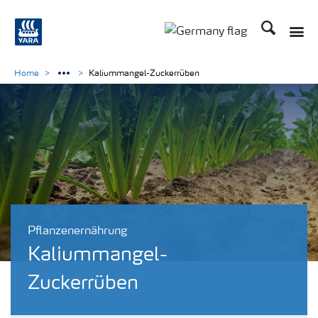
Suchen
Toggle
Toggle country langu
Home
Kaliummangel-Zuckerrüben
Pflanzenernährung
Kaliummangel-
Zuckerrüben