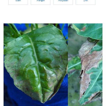
Eisen
Mangan
Molybdän
Zink
Medien