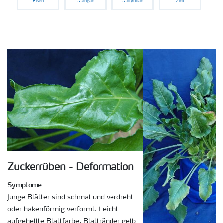
Eisen
Mangan
Molybdän
Zink
Medien
Zuckerrüben - Deformation
Symptome
Junge Blätter sind schmal und verdreht
oder hakenförmig verformt. Leicht
aufgehellte Blattfarbe. Blattränder gelb