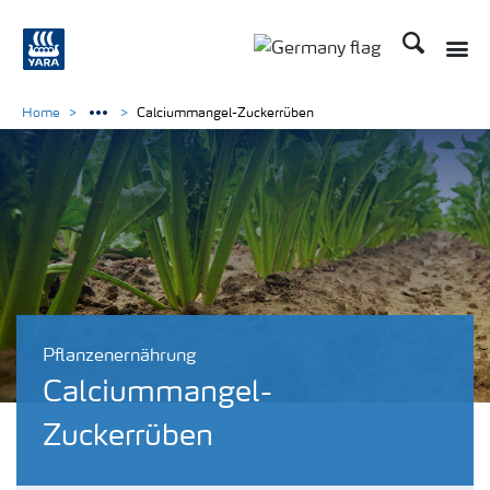
Suchen
Toggle
Toggle country langu
Home
Calciummangel-Zuckerrüben
Pflanzenernährung
Calciummangel-
Zuckerrüben