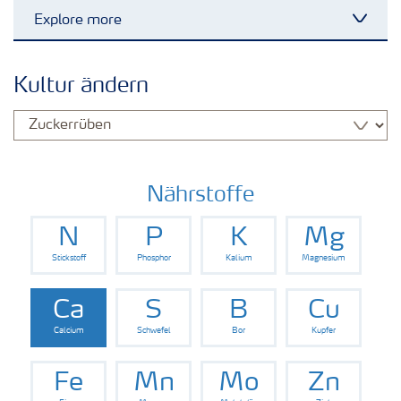
Explore more
Toggl
Kulturen
Kultur ändern
Düngemittel
Tools & Services
Nährstoffe
N
P
K
Mg
Zukunft anpacken
Stickstoff
Phosphor
Kalium
Magnesium
Düngeranwendung
Ca
S
B
Cu
Calcium
Schwefel
Bor
Kupfer
Zeit zu wechseln
Fe
Mn
Mo
Zn