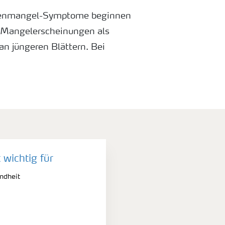
enmangel-Symptome beginnen
Mangelerscheinungen als
an jüngeren Blättern. Bei
jedoch nur die Blattadern grün,
ingegen auch ein Rand um sie
von Magnesium und Zink
Symptome, diese treten jedoch
ttern auf.
 wichtig für
ndheit