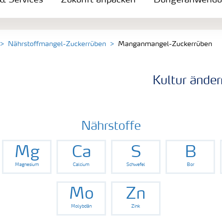
 & Services
Zukunft anpacken
Düngeranwend
Nährstoffmangel-Zuckerrüben
Manganmangel-Zuckerrüben
Kultur änder
Nährstoffe
Mg
Ca
S
B
Magnesium
Calcium
Schwefel
Bor
Mo
Zn
Molybdän
Zink