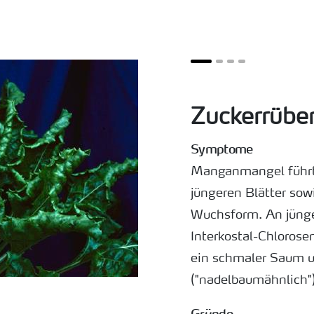
Zuckerrübe
Symptome
Manganmangel führt 
jüngeren Blätter sowi
Wuchsform. An jünge
Interkostal-Chlorose
ein schmaler Saum u
("nadelbaumähnlich")
Gründe