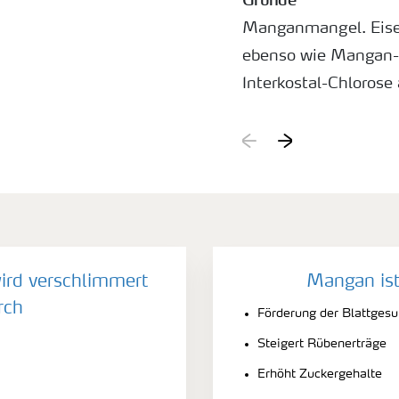
Manganmangel. Eis
ebenso wie Mangan-
Interkostal-Chlorose 
Eisenmangel bleiben 
bei Manganmangel h
herum. Das Fehlen 
verursacht ähnliche 
zuerst an älteren Blä
rd verschlimmert
Mangan ist
rch
Förderung der Blattgesu
Steigert Rübenerträge
Erhöht Zuckergehalte