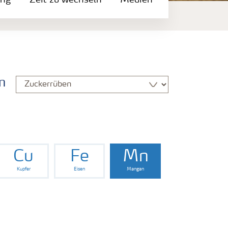
ung
Zeit zu wechseln
Medien
n
Cu
Fe
Mn
Kupfer
Eisen
Mangan