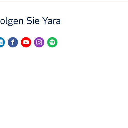
olgen Sie Yara
nkedin
facebook
youtube
instagram
spotify