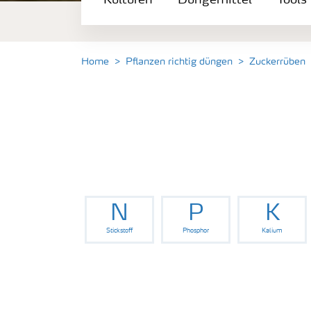
Kulturen
Düngemittel
Tools
Düngemittel
Tools & Services
Home
Pflanzen richtig düngen
Zuckerrüben
Zukunft anpacken
Düngeranwendung
Zeit zu wechseln
N
P
K
Stickstoff
Phosphor
Kalium
Medien